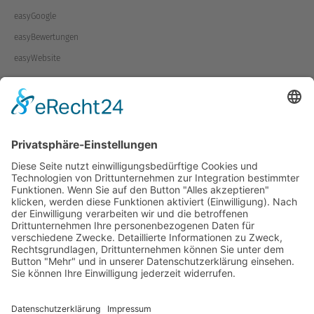
easyGoogle
easyBewertungen
easyWebsite
Kontakt
POS Marketing GmbH
easyINTER.NET
Kunden-Support/Vertrieb
Urstein N24/Top 13
5412 Urstein
Telefon:
+43 662 202001
E-Mail:
info@easyinter.net
weitere Infos
News
Lexikon
Karriere