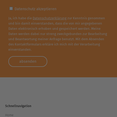
Datenschutz akzeptieren
Ja, ich habe die
Datenschutzerklärung
zur Kenntnis genommen
und bin damit einverstanden, dass die von mir angegebenen
Daten elektronisch erhoben und gespeichert werden. Meine
Daten werden dabei nur streng zweckgebunden zur Bearbeitung
und Beantwortung meiner Anfrage benutzt. Mit dem Absenden
des Kontaktformulars erkläre ich mich mit der Verarbeitung
einverstanden.
Schnellnavigation
Home