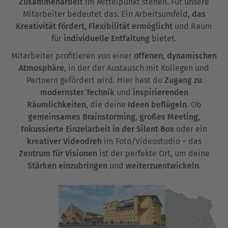
Zusammenarbeit
im Mittelpunkt stehen. Für unsere
Mitarbeiter bedeutet das: Ein Arbeitsumfeld,
das
Kreativität fördert, Flexibilität ermöglicht
und Raum
für
individuelle Entfaltung
bietet.
Mitarbeiter profitieren von einer
offenen, dynamischen
Atmosphäre
, in der der Austausch mit Kollegen und
Partnern gefördert wird. Hier hast du
Zugang zu
modernster Technik
und
inspirierenden
Räumlichkeiten
, die deine
Ideen beflügeln
. Ob
gemeinsames Brainstorming, großes Meeting,
fokussierte Einzelarbeit in der Silent Box
oder ein
kreativer Videodreh
im Foto/Videostudio – das
Zentrum für Visionen
ist der perfekte Ort, um deine
Stärken einzubringen
und
weiterzuentwickeln
.